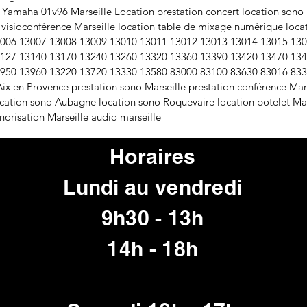
 Yamaha 01v96 Marseille Location prestation concert location sono 
 visioconférence Marseille location table de mixage numérique loca
006 13007 13008 13009 13010 13011 13012 13013 13014 13015 13
127 13140 13170 13240 13260 13320 13360 13390 13420 13470 13
950 13960 13220 13720 13330 13580 83000 83100 83630 83016 83
x en Provence prestation sono Marseille prestation conférence Mars
location sono Aubagne location sono Roquevaire location potelet Mar
norisation Marseille audio marseille
Horaires
Lundi au vendredi
9h30 - 13h
14h - 18h