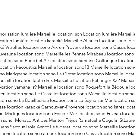
canal
Entrée
Sortie
Connex
d'une 
norisation lumière Marseille location son Location lumière Marseil
Entrée
ation lumière location karaoké Marseille Allauch location sono loca
Alimen
 Vitrolles location sono Aix-en-Provence location sono Cassis loca
min.
uveaune location sono Marseille les Pennes Mirabeau location sono
Dimens
ation sono Bouc bel Air location sono Simiane Collongue locatio
Poids 
location l-acoustics Marseille location sono13 Marseille location son
no Marignane location sono La Ciotat location sono Marseille locat
seille location table dmx Marseille Location Behringer X32 Marsei
location yamaha ls9 Marseille location sono Roquefort la Bédoule lo
n location sono Le Castellet location sono Marseille location sono
ion sono La Bouilladisse location sono La Seyne-sur-Mer location s
sse location karaoké Carnoux-en-Provence location sono Istres loc
ono Martigues location sono Fos sur Mer location sono Fuveau locati
on sono Monaco Antibes Menton Fréjus Ramatuelle Cogolin StLauren
ans Sartoux Isola Annot Le fugeret location sono Marseille locatio
gne location sono carnoux location sono Cassis location sono Mars