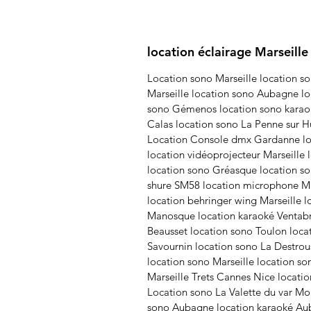
location éclairage Marseille
Location sono Marseille location so
Marseille location sono Aubagne loc
sono Gémenos location sono karaoké
Calas location sono La Penne sur H
Location Console dmx Gardanne loc
location vidéoprojecteur Marseille 
location sono Gréasque location so
shure SM58 location microphone Mar
location behringer wing Marseille 
Manosque location karaoké Ventabre
Beausset location sono Toulon locat
Savournin location sono La Destrou
location sono Marseille location s
Marseille Trets Cannes Nice locati
Location sono La Valette du var Mou
sono Aubagne location karaoké Auba