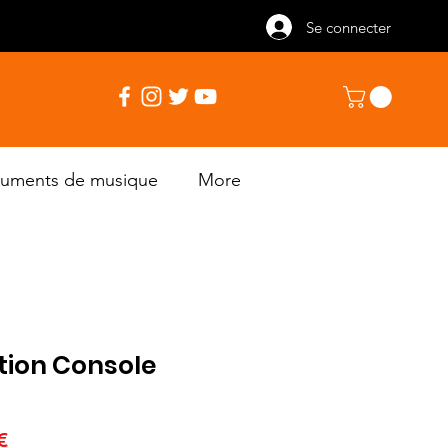
Se connecter
truments de musique
More
tion Console
Prix
€