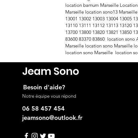
location barnum Marseille Location
Marseille location sono13 Marseille
13001 13002 13003 13004 13005 13
13110 13111 13112 13113 13120 13
13700 13800 13820 13821 13850 13
83600 83370 83860 location sono Ai
Marseille location sono Marseille 
location sono Marseille location so
Jeam Sono
Besoin d'aide?
Notre équipe vous répond
06 58 457 454
jeamsono@outlook.fr