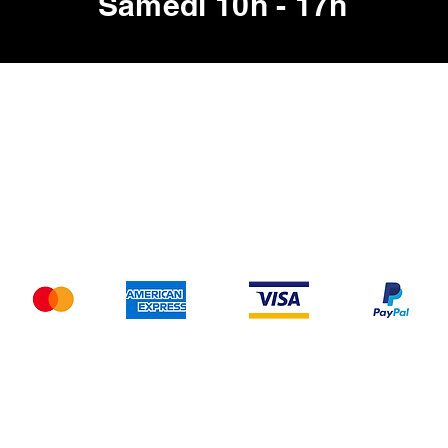
Samedi 10h - 17h
Jeam Sono
de location
RCS 803 696 566
Paiement acceptés