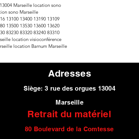
13004 Marseille location sono
tion sono Marseille
016 13100 13400 13190 13109
480 13500 13530 13600 13620
330 83230 83320 83240 83310
eille location visioconférence
seille location Barnum Marseille
Adresses
Siège: 3 rue des orgues 13004
Marseille
Retrait du matériel
80 Boulevard de l
a Comtesse