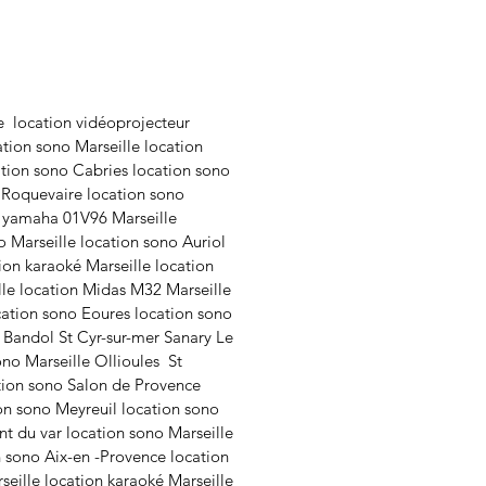
 et sortie MIDI
 DMX : XLR 3 broches
ion pour contrôle analogique
machine à fumée
le location vidéoprojecteur
 audio : RCA
tion sono Marseille location
tation : 9 - 15V CC, 500 mA
tion sono Cabries location sono
 Roquevaire location sono
ions : 529 x 170 x 120 mm
n yamaha 01V96 Marseille
: 2,80 kg
o Marseille location sono Auriol
ion karaoké Marseille location
lle location Midas M32 Marseille
cation sono Eoures location sono
 Bandol St Cyr-sur-mer Sanary Le
ono Marseille Ollioules St
ation sono Salon de Provence
on sono Meyreuil location sono
t du var location sono Marseille
n sono Aix-en -Provence location
eille location karaoké Marseille