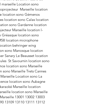
l marseille Location sono
éoprojecteur Marseille location
lle location sono Gémenos
es location sono Calas location
cation sono Gardanne location
ecteur Marseille location l-
no Gréasque location sono
SM58 location microphone
location behringer wing
tion sono Manosque location
mer Sanary Le Beausset location
oules St Savournin location sono
nce location sono Marseille
on sono Marseille Trets Cannes
Marseille Location sono La
rovence location sono Aubagne
karaoké Marseille location
seille location sono Marseille
Marseille
13001 13002 13003
190 13109 13110 13111 13112