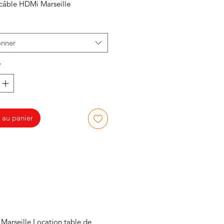
câble HDMi Marseille
onner
*
 au panier
 Marseille Location table de