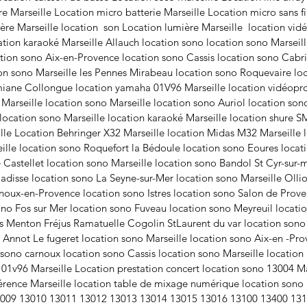
e Marseille Location micro batterie Marseille Location micro sans fi
ière Marseille location son Location lumière Marseille location vid
tion karaoké Marseille Allauch location sono location sono Marsei
ation sono Aix-en-Provence location sono Cassis location sono Cabri
on sono Marseille les Pennes Mirabeau location sono Roquevaire lo
miane Collongue location yamaha 01V96 Marseille location vidéoproj
 Marseille location sono Marseille location sono Auriol location so
location sono Marseille location karaoké Marseille location shure 
ille Location Behringer X32 Marseille location Midas M32 Marseille 
eille location sono Roquefort la Bédoule location sono Eoures loca
Castellet location sono Marseille location sono Bandol St Cyr-sur-
adisse location sono La Seyne-sur-Mer location sono Marseille Olli
noux-en-Provence location sono Istres location sono Salon de Prove
ono Fos sur Mer location sono Fuveau location sono Meyreuil locati
 Menton Fréjus Ramatuelle Cogolin StLaurent du var location sono 
a Annot Le fugeret location sono Marseille location sono Aix-en -P
sono carnoux location sono Cassis location sono Marseille location 
1v96 Marseille Location prestation concert location sono 13004 Mar
férence Marseille location table de mixage numérique location sono 
009 13010 13011 13012 13013 13014 13015 13016 13100 13400 13