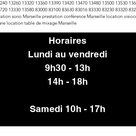
240 13260 13320 13360 13390 13420 13470 13480 13500 13530 13
3720 13330 13580 83000 83100 83630 83016 83330 83230 83320 83
ation sono Marseille prestation conférence Marseille location visioc
ne location table de mixage Marseille
Horaires
Lundi au vendredi
9h30 - 13h
14h - 18h
Samedi 10h - 17h