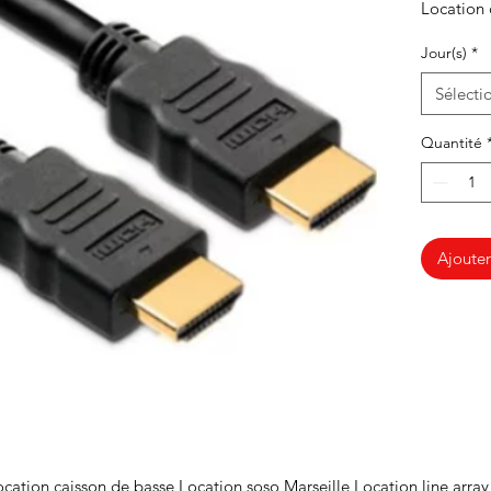
Location 
Jour(s)
*
Sélecti
Quantité
Ajouter
cation caisson de basse Location soso Marseille Location line array