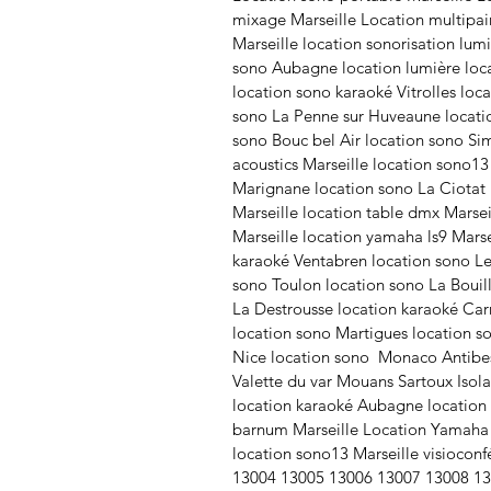
mixage Marseille Location multipair
Marseille location sonorisation lum
sono Aubagne location lumière loca
location sono karaoké Vitrolles loc
sono La Penne sur Huveaune locati
sono Bouc bel Air location sono Si
acoustics Marseille location sono13
Marignane location sono La Ciotat 
Marseille location table dmx Marse
Marseille location yamaha ls9 Mars
karaoké Ventabren location sono Le 
sono Toulon location sono La Bouill
La Destrousse location karaoké Car
location sono Martigues location s
Nice location sono Monaco Antibes
Valette du var Mouans Sartoux Isol
location karaoké Aubagne location 
barnum Marseille Location Yamaha 0
location sono13 Marseille visiocon
13004 13005 13006 13007 13008 13