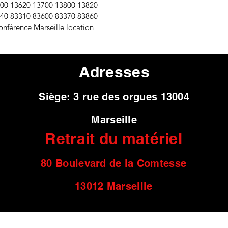
600 13620 13700 13800 13820
240 83310 83600 83370 83860
onférence Marseille location
Adresses
Siège: 3 rue des orgues 13004
Marseille
Retrait du matériel
80 Boulevard de l
a Comtesse
13012 Marseille