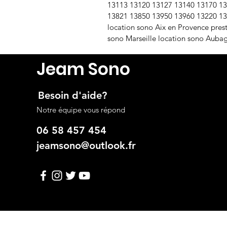
13113 13120 13127 13140 13170 13
13821 13850 13950 13960 13220 1
location sono Aix en Provence prest
sono Marseille location sono Aubag
Jeam Sono
Besoin d'aide?
Notre équipe vous répond
06 58 457 454
jeamsono@outlook.fr