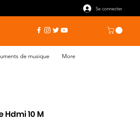
Se connecter
truments de musique
More
e Hdmi 10 M
Prix