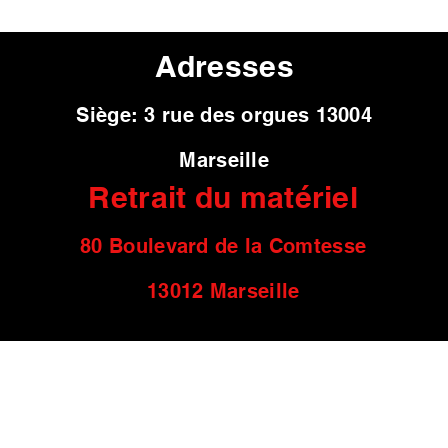
net : 0,8 kg Classe de
n IP20
Adresses
Siège: 3 rue des orgues 13004
Marseille
Retrait du matériel
80 Boulevard de l
a Comtesse
13012 Marseille