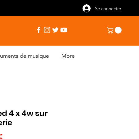
Se connecter
truments de musique
More
ed 4 x 4w sur
erie
Prix
€