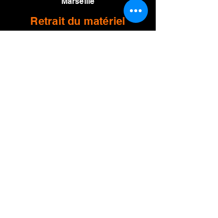
Marseille
Retrait du matériel
80 Boulevard de l
a Comtesse 13012
Marseille
Horaires
Lundi au vendredi
9h30 - 13h
14h - 18h
Samedi 10h - 17h
Conditions d'usage de location
Jeam Sono
RCS
803 696 566 000 14