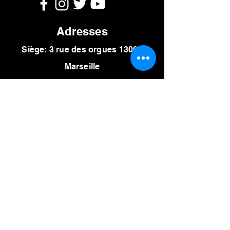
sono Gémenos location sono
karaoké Vitrolles location sono Aix-
en-Provence location sono Cassis
Adresses
location sono Cabries location sono
Siège: 3 rue des orgues 13004
Calas location sono La Penne sur
Huveaune location sono Marseille
Marseille
les Pennes Mirabeau location sono
Roquevaire location sono Gardanne
Retrait du matériel
location sono Bouc bel Air location
80 Boulevard de l
a Comtesse 13012
sono Simiane Collongue location
yamaha 01V96 Marseille location
Marseille
vidéoprojecteur Marseille location l-
acoustics Marseille location sono13
Marseille location sono Marseille
Horaires
location sono Auriol location sono
Lundi au vendredi
Gréasque location sono Marignane
9h30 - 13h
location sono La Ciotat location
sono Marseille location karaoké
14h - 18h
Marseille location shure SM58
location microphone Marseille