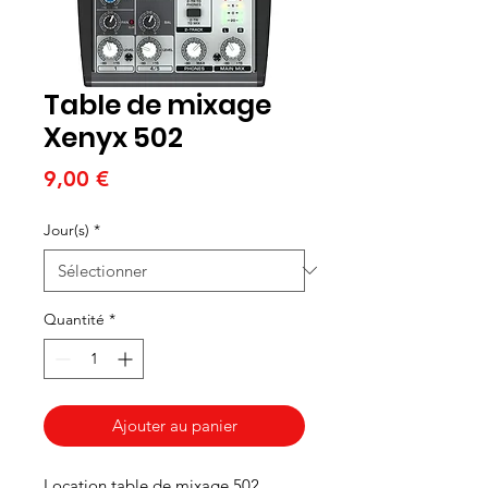
Table de mixage
Xenyx 502
Prix
9,00 €
Jour(s)
*
Quantité
*
Ajouter au panier
Location table de mixage 502